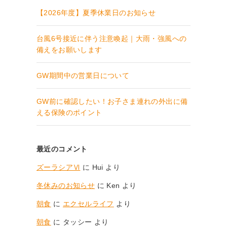
【2026年度】夏季休業日のお知らせ
台風6号接近に伴う注意喚起｜大雨・強風への
備えをお願いします
GW期間中の営業日について
GW前に確認したい！お子さま連れの外出に備
える保険のポイント
最近のコメント
ズーラシアⅥ
に
Hui
より
冬休みのお知らせ
に
Ken
より
朝食
に
エクセルライフ
より
朝食
に
タッシー
より