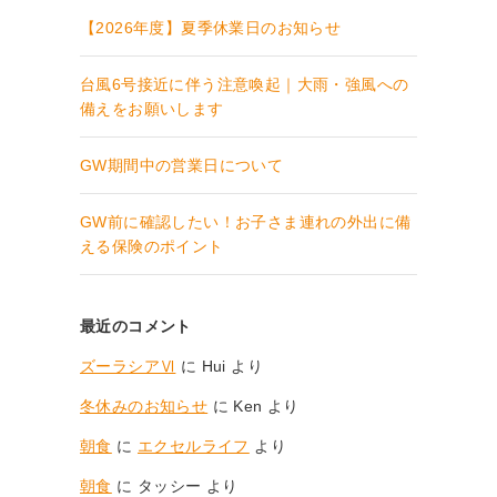
【2026年度】夏季休業日のお知らせ
台風6号接近に伴う注意喚起｜大雨・強風への
備えをお願いします
GW期間中の営業日について
GW前に確認したい！お子さま連れの外出に備
える保険のポイント
最近のコメント
ズーラシアⅥ
に
Hui
より
冬休みのお知らせ
に
Ken
より
朝食
に
エクセルライフ
より
朝食
に
タッシー
より