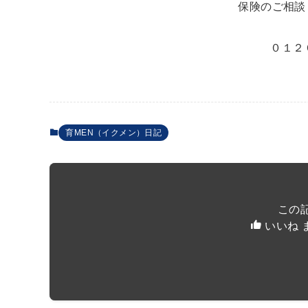
保険のご相談
０１２
育MEN（イクメン）日記
この
いいね 