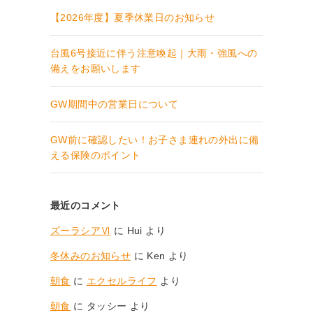
【2026年度】夏季休業日のお知らせ
台風6号接近に伴う注意喚起｜大雨・強風への
備えをお願いします
GW期間中の営業日について
GW前に確認したい！お子さま連れの外出に備
える保険のポイント
最近のコメント
ズーラシアⅥ
に
Hui
より
冬休みのお知らせ
に
Ken
より
朝食
に
エクセルライフ
より
朝食
に
タッシー
より