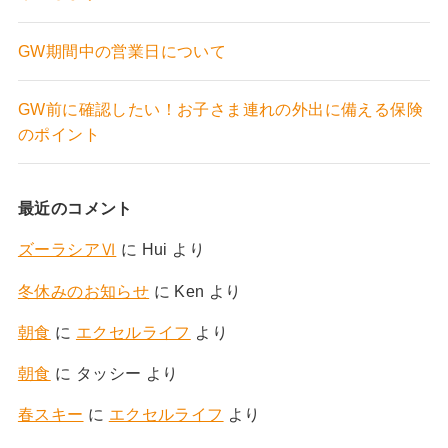
GW期間中の営業日について
GW前に確認したい！お子さま連れの外出に備える保険
のポイント
最近のコメント
ズーラシアⅥ
に
Hui
より
冬休みのお知らせ
に
Ken
より
朝食
に
エクセルライフ
より
朝食
に
タッシー
より
春スキー
に
エクセルライフ
より