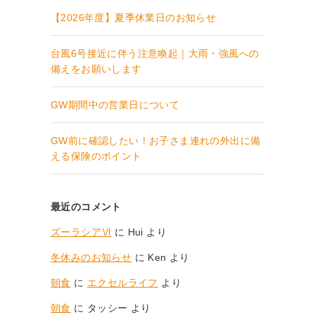
【2026年度】夏季休業日のお知らせ
台風6号接近に伴う注意喚起｜大雨・強風への
備えをお願いします
GW期間中の営業日について
GW前に確認したい！お子さま連れの外出に備
える保険のポイント
最近のコメント
ズーラシアⅥ
に
Hui
より
冬休みのお知らせ
に
Ken
より
朝食
に
エクセルライフ
より
朝食
に
タッシー
より