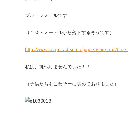
ブルーフォールです
（１０７メートルから落下するそうです）
http://www.seaparadise.co.jp/pleasureland/blue_
私は、挑戦しませんでした！！
（子供たちもこわそーに眺めておりました）