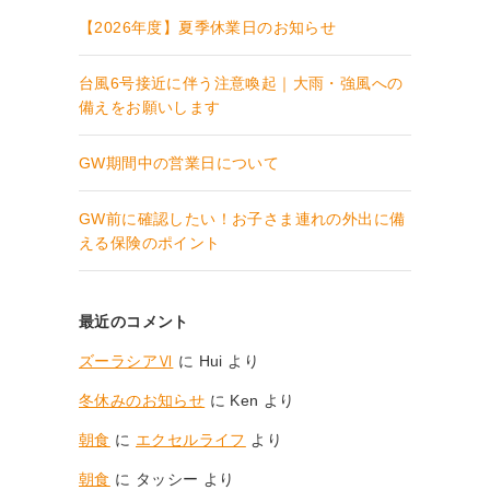
【2026年度】夏季休業日のお知らせ
台風6号接近に伴う注意喚起｜大雨・強風への
備えをお願いします
GW期間中の営業日について
GW前に確認したい！お子さま連れの外出に備
える保険のポイント
最近のコメント
ズーラシアⅥ
に
Hui
より
冬休みのお知らせ
に
Ken
より
朝食
に
エクセルライフ
より
朝食
に
タッシー
より