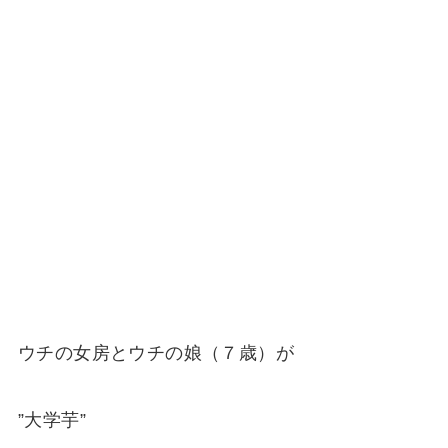
ウチの女房とウチの娘（７歳）が
”大学芋”