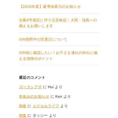
【2026年度】夏季休業日のお知らせ
台風6号接近に伴う注意喚起｜大雨・強風への
備えをお願いします
GW期間中の営業日について
GW前に確認したい！お子さま連れの外出に備
える保険のポイント
最近のコメント
ズーラシアⅥ
に
Hui
より
冬休みのお知らせ
に
Ken
より
朝食
に
エクセルライフ
より
朝食
に
タッシー
より