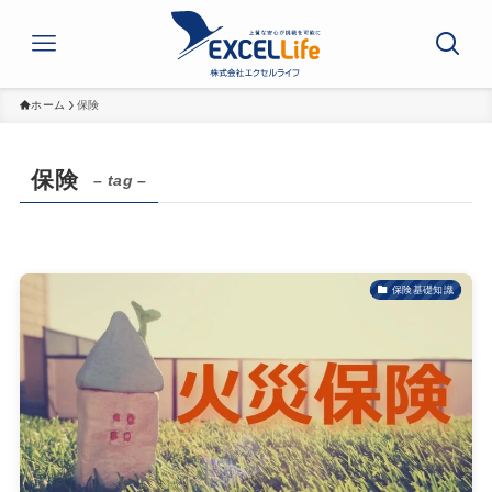
ホーム
保険
保険
– tag –
保険基礎知識