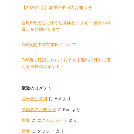
【2026年度】夏季休業日のお知らせ
台風6号接近に伴う注意喚起｜大雨・強風への
備えをお願いします
GW期間中の営業日について
GW前に確認したい！お子さま連れの外出に備
える保険のポイント
最近のコメント
ズーラシアⅥ
に
Hui
より
冬休みのお知らせ
に
Ken
より
朝食
に
エクセルライフ
より
朝食
に
タッシー
より